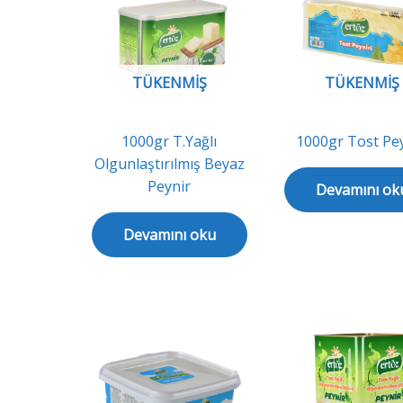
TÜKENMIŞ
TÜKENMIŞ
1000gr T.Yağlı
1000gr Tost Pey
Olgunlaştırılmış Beyaz
Peynir
Devamını ok
Devamını oku