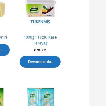
TÜKENMIŞ
niri
1000gr Tuzlu Kase
Tereyağ
u
670.00
₺
Devamını oku