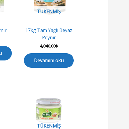
TÜKENMIŞ
ynir
17kg Tam Yağlı Beyaz
Peynir
4,040.00
₺
u
Devamını oku
TÜKENMIŞ