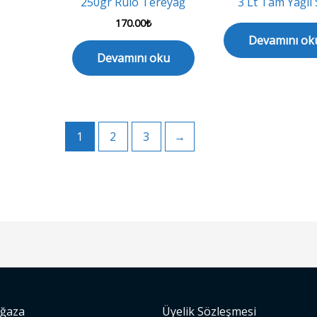
250gr Rulo Tereyağ
3 Lt Tam Yağlı 
170.00
₺
Devamını ok
Devamını oku
1
2
3
→
ağaza
Üyelik Sözleşmesi