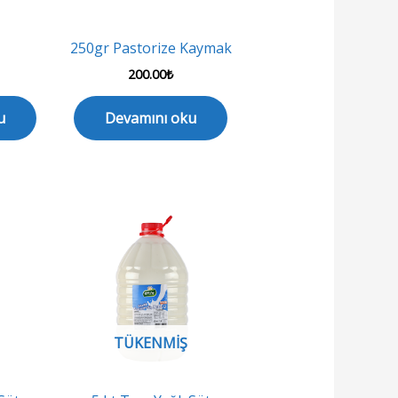
250gr Pastorize Kaymak
200.00
₺
u
Devamını oku
TÜKENMIŞ