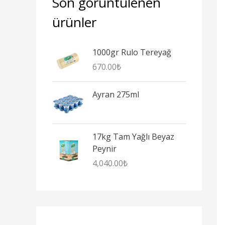
Son görüntülenen
ürünler
1000gr Rulo Tereyağ
670.00
₺
Ayran 275ml
17kg Tam Yağlı Beyaz
Peynir
4,040.00
₺