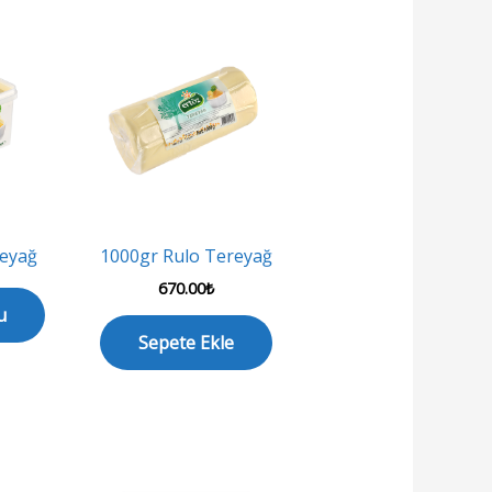
reyağ
1000gr Rulo Tereyağ
670.00
₺
u
Sepete Ekle