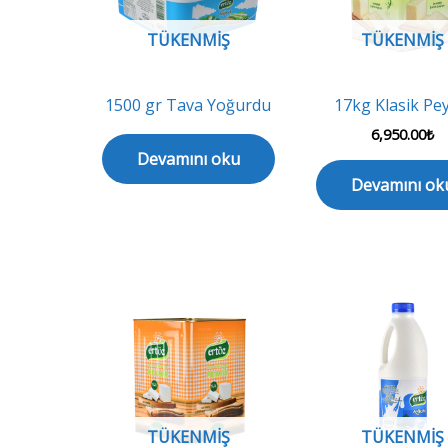
TÜKENMIŞ
TÜKENMIŞ
1500 gr Tava Yoğurdu
17kg Klasik Pe
6,950.00
₺
Devamını oku
Devamını ok
TÜKENMIŞ
TÜKENMIŞ