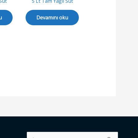
Süt
5 Lt Tam Yağlı Süt
u
Devamını oku