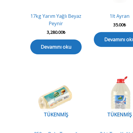
17kg Yarım Yağlı Beyaz
1lt Ayran
Peynir
35.00
₺
3,280.00
₺
Devamını ok
Devamını oku
TÜKENMIŞ
TÜKENMIŞ